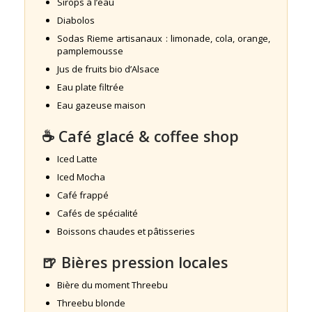
Sirops à l’eau
Diabolos
Sodas Rieme artisanaux : limonade, cola, orange,
pamplemousse
Jus de fruits bio d’Alsace
Eau plate filtrée
Eau gazeuse maison
☕ Café glacé & coffee shop
Iced Latte
Iced Mocha
Café frappé
Cafés de spécialité
Boissons chaudes et pâtisseries
🍺 Bières pression locales
Bière du moment Threebu
Threebu blonde