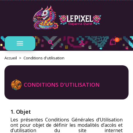
×
×
×
×
Mes listes
((modalTitle))
Créer une liste d'envies
Connexion
Créer une nouvelle liste
add_circle_outline
((confirmMessage))
Vous devez être connecté pour ajouter des produits à
Nom de la liste d'envies
votre liste d'envies.
0



((cancelText))
((modalDeleteText))
Annuler
Connexion
Accueil
Conditions d'utilisation
Annuler
Créer une liste d'envies
CONDITIONS D'UTILISATION
1. Objet
Les présentes Conditions Générales d’Utilisation
ont pour objet de définir les modalités d’accès et
d’utilisation du site internet